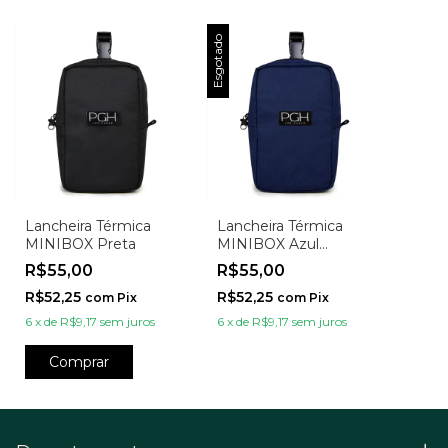
Esgotado
Lancheira Térmica
Lancheira Térmica
MINIBOX Preta
MINIBOX Azul
Marinho
R$55,00
R$55,00
R$52,25
R$52,25
com
Pix
com
Pix
6
x
de
R$9,17
sem juros
6
x
de
R$9,17
sem juros
Comprar