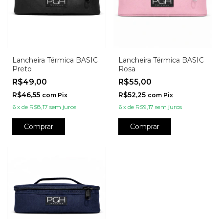
Lancheira Térmica BASIC
Lancheira Térmica BASIC
Preto
Rosa
R$49,00
R$55,00
R$46,55
R$52,25
com
Pix
com
Pix
6
x
de
R$8,17
sem juros
6
x
de
R$9,17
sem juros
Comprar
Comprar