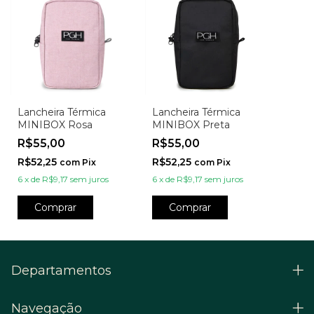
Lancheira Térmica
Lancheira Térmica
MINIBOX Rosa
MINIBOX Preta
R$55,00
R$55,00
R$52,25
R$52,25
com
Pix
com
Pix
6
x
de
R$9,17
sem juros
6
x
de
R$9,17
sem juros
Comprar
Comprar
Departamentos
Navegação