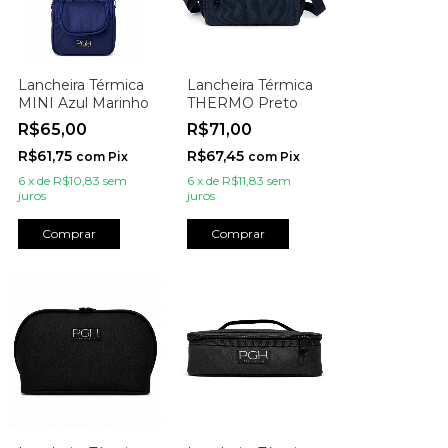
Lancheira Térmica
Lancheira Térmica
MINI Azul Marinho
THERMO Preto
R$65,00
R$71,00
R$61,75
R$67,45
com
Pix
com
Pix
6
x
de
R$10,83
sem
6
x
de
R$11,83
sem
juros
juros
Comprar
Comprar