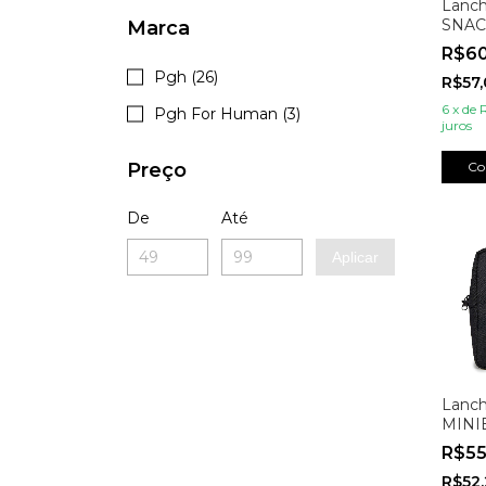
Lanch
SNAC
Marca
Preto
R$6
Pgh (26)
R$57
6
x
de
Pgh For Human (3)
juros
Preço
Co
De
Até
Aplicar
Lanch
MINI
R$5
R$52