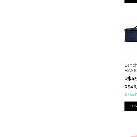
Lanch
BASIC
Marin
R$4
R$46
6
x
de
Co