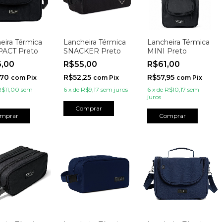
eira Térmica
Lancheira Térmica
Lancheira Térmica
ACT Preto
SNACKER Preto
MINI Preto
6,00
R$55,00
R$61,00
,70
R$52,25
R$57,95
com
Pix
com
Pix
com
Pix
R$11,00
sem
6
x
de
R$9,17
sem juros
6
x
de
R$10,17
sem
juros
Comprar
mprar
Comprar