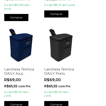
6
x
de
R$10,83
sem
6
x
de
R$9,17
sem juros
juros
Comprar
Comprar
Lancheira Térmica
Lancheira Térmica
DAILY Azul
DAILY Preto
Marinho
R$69,00
R$69,00
R$65,55
R$65,55
com
Pix
com
Pix
6
x
de
R$11,50
sem
6
x
de
R$11,50
sem
juros
juros
Comprar
Comprar