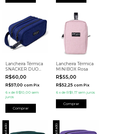
Lancheira Térmica
Lancheira Térmica
SNACKER DUO
MINIBOX Rosa
Azul
R$60,00
R$55,00
R$57,00
R$52,25
com
Pix
com
Pix
6
x
de
R$10,00
sem
6
x
de
R$9,17
sem juros
juros
Comprar
Comprar
Esgotado
Esgotado