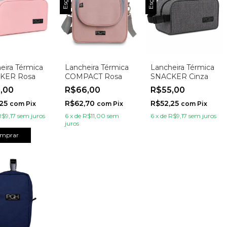
eira Térmica
Lancheira Térmica
Lancheira Térmica
KER Rosa
COMPACT Rosa
SNACKER Cinza
5,00
R$66,00
R$55,00
,25
R$62,70
R$52,25
com
Pix
com
Pix
com
Pix
R$9,17
sem juros
6
x
de
R$11,00
sem
6
x
de
R$9,17
sem juros
juros
mprar