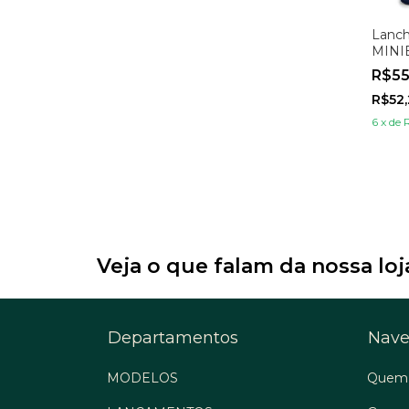
Lanch
MINI
Marin
R$5
R$52
6
x
de
Veja o que falam da nossa loj
Departamentos
Nave
MODELOS
Quem