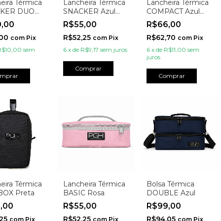
eira Térmica
Lancheira Térmica
Lancheira Térmica
KER DUO
SNACKER Azul
COMPACT Azul
Marinho
Marinho
0,00
R$55,00
R$66,00
,00
R$52,25
R$62,70
com
Pix
com
Pix
com
Pix
R$10,00
sem
6
x
de
R$9,17
sem juros
6
x
de
R$11,00
sem
juros
Comprar
mprar
Comprar
eira Térmica
Lancheira Térmica
Bolsa Térmica
BOX Preta
BASIC Rosa
DOUBLE Azul
5,00
R$55,00
R$99,00
,25
R$52,25
R$94,05
com
Pix
com
Pix
com
Pix