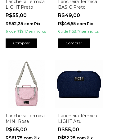
Lancheira Térmica
Lancheira Térmica
LIGHT Preto
BASIC Preto
R$55,00
R$49,00
R$52,25
R$46,55
com
Pix
com
Pix
6
x
de
R$9,17
sem juros
6
x
de
R$8,17
sem juros
Comprar
Comprar
Lancheira Térmica
Lancheira Térmica
MINI Rosa
LIGHT Azul
Marinho
R$65,00
R$55,00
R$61,75
R$52,25
com
Pix
com
Pix