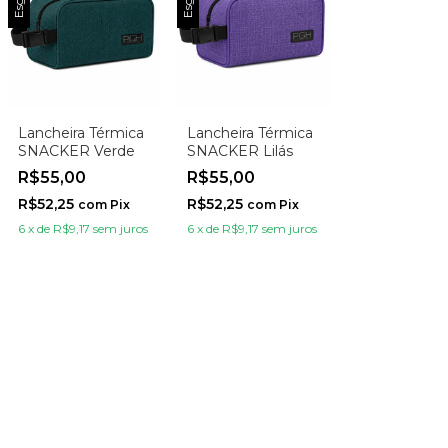
Lancheira Térmica
Lancheira Térmica
SNACKER Verde
SNACKER Lilás
R$55,00
R$55,00
R$52,25
R$52,25
com
Pix
com
Pix
6
x
de
R$9,17
sem juros
6
x
de
R$9,17
sem juros