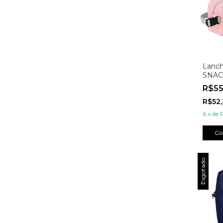
Lanch
SNAC
R$5
R$52
6
x
de
Co
Esgotado