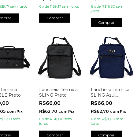
R$9,17
sem juros
6
x
de
R$9,17
sem juros
6
x
de
R$16,50
sem
juros
mprar
Comprar
Comprar
 Térmica
Lancheira Térmica
Lancheira Térmica
LE Preto
SLING Preto
SLING Azul
Marinho
9,00
R$66,00
R$66,00
,05
R$62,70
R$62,70
com
Pix
com
Pix
com
Pix
R$16,50
sem
6
x
de
R$11,00
sem
6
x
de
R$11,00
sem
juros
juros
mprar
Comprar
Comprar