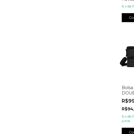
6
x
de
Co
Bolsa
DOUB
R$9
R$94
6
x
de
juros
Co