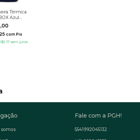
eira Térmica
BOX Azul
ho
5,00
,25
com
Pix
R$9,17
sem juros
a
gação
Fale com a PGH!
 somos
5541992045132