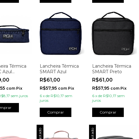
eira Térmica
Lancheira Térmica
Lancheira Térmica
 Azul
SMART Azul
SMART Preto
ho
9,00
R$61,00
R$61,00
,55
R$57,95
R$57,95
com
Pix
com
Pix
com
Pix
R$8,17
sem juros
6
x
de
R$10,17
sem
6
x
de
R$10,17
sem
juros
juros
mprar
Comprar
Comprar
Esgotado
Esgotado