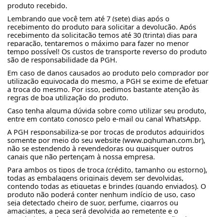
produto recebido.
Lembrando que você tem até 7 (sete) dias após o
recebimento do produto para solicitar a devolução. Após
recebimento da solicitação temos até 30 (trinta) dias para
reparação, tentaremos o máximo para fazer no menor
tempo possível! Os custos de transporte reverso do produto
são de responsabilidade da PGH.
Em caso de danos causados ao produto pelo comprador por
utilização equivocada do mesmo, a PGH se exime de efetuar
a troca do mesmo. Por isso, pedimos bastante atenção às
regras de boa utilização do produto.
Caso tenha alguma dúvida sobre como utilizar seu produto,
entre em contato conosco pelo e-mail ou canal WhatsApp.
A PGH responsabiliza-se por trocas de produtos adquiridos
somente por meio do seu website (www.pghuman.com.br),
não se estendendo à revendedoras ou quaisquer outros
canais que não pertençam à nossa empresa.
Para ambos os tipos de troca (crédito, tamanho ou estorno),
todas as embalagens originais devem ser devolvidas,
contendo todas as etiquetas e brindes (quando enviados). O
produto não poderá conter nenhum indício de uso, caso
seja detectado cheiro de suor, perfume, cigarros ou
amaciantes, a peça será devolvida ao remetente e o