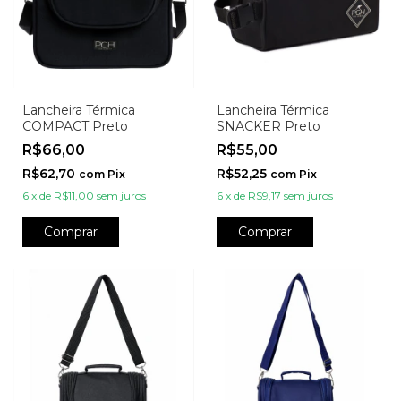
Lancheira Térmica
Lancheira Térmica
COMPACT Preto
SNACKER Preto
R$66,00
R$55,00
R$62,70
R$52,25
com
Pix
com
Pix
6
x
de
R$11,00
sem juros
6
x
de
R$9,17
sem juros
Comprar
Comprar