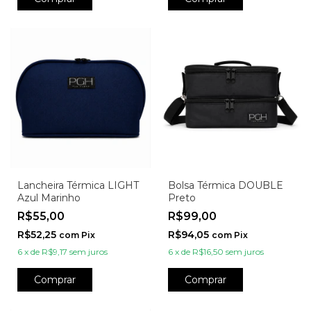
Lancheira Térmica LIGHT
Bolsa Térmica DOUBLE
Azul Marinho
Preto
R$55,00
R$99,00
R$52,25
R$94,05
com
Pix
com
Pix
6
x
de
R$9,17
sem juros
6
x
de
R$16,50
sem juros
Comprar
Comprar