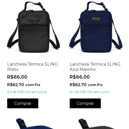
Lancheira Térmica SLING
Lancheira Térmica SLING
Preto
Azul Marinho
R$66,00
R$66,00
R$62,70
R$62,70
com
Pix
com
Pix
6
x
de
R$11,00
sem juros
6
x
de
R$11,00
sem juros
Comprar
Comprar