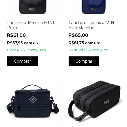
Lancheira Térmica MINI
Lancheira Térmica MINI
Preto
Azul Marinho
R$61,00
R$65,00
R$57,95
R$61,75
com
Pix
com
Pix
6
x
de
R$10,17
sem juros
6
x
de
R$10,83
sem juros
Comprar
Comprar