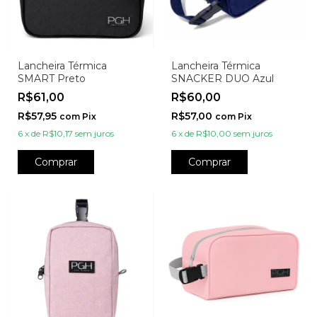
Lancheira Térmica
Lancheira Térmica
SMART Preto
SNACKER DUO Azul
R$61,00
R$60,00
R$57,95
R$57,00
com
Pix
com
Pix
6
x
de
R$10,17
sem juros
6
x
de
R$10,00
sem juros
Comprar
Comprar