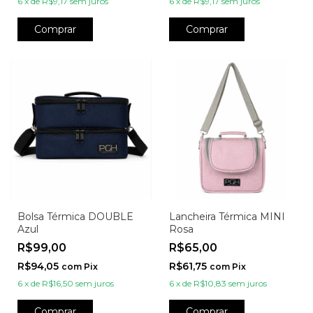
6
x
de
R$9,17
sem juros
6
x
de
R$9,17
sem juros
Comprar
Comprar
Bolsa Térmica DOUBLE
Lancheira Térmica MINI
Azul
Rosa
R$99,00
R$65,00
R$94,05
R$61,75
com
Pix
com
Pix
6
x
de
R$16,50
sem juros
6
x
de
R$10,83
sem juros
Comprar
Comprar