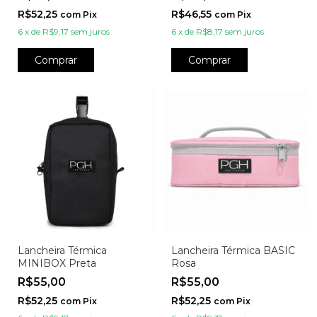
R$52,25
R$46,55
com
Pix
com
Pix
6
x
de
R$9,17
sem juros
6
x
de
R$8,17
sem juros
Comprar
Comprar
Lancheira Térmica
Lancheira Térmica BASIC
MINIBOX Preta
Rosa
R$55,00
R$55,00
R$52,25
R$52,25
com
Pix
com
Pix