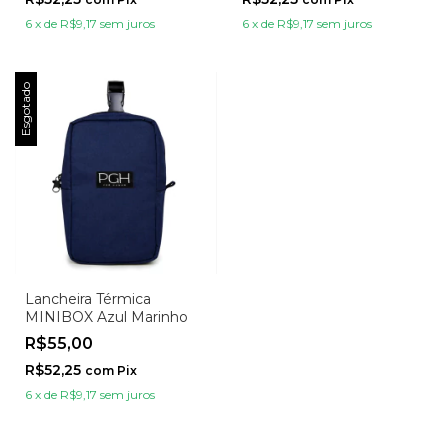
6
x
de
R$9,17
sem juros
6
x
de
R$9,17
sem juros
Esgotado
Lancheira Térmica
MINIBOX Azul Marinho
R$55,00
R$52,25
com
Pix
6
x
de
R$9,17
sem juros