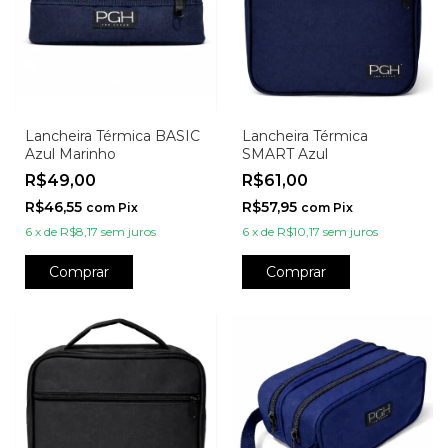
Lancheira Térmica BASIC
Lancheira Térmica
Azul Marinho
SMART Azul
R$49,00
R$61,00
R$46,55
R$57,95
com
Pix
com
Pix
6
x
de
R$8,17
sem juros
6
x
de
R$10,17
sem juros
Comprar
Comprar