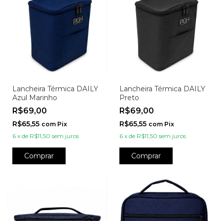
Lancheira Térmica DAILY
Lancheira Térmica DAILY
Azul Marinho
Preto
R$69,00
R$69,00
R$65,55
R$65,55
com
Pix
com
Pix
6
x
de
R$11,50
sem juros
6
x
de
R$11,50
sem juros
Comprar
Comprar