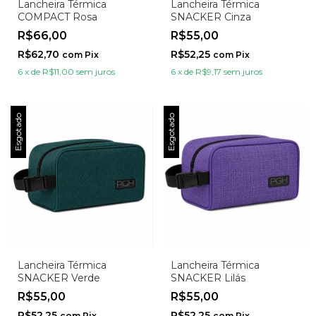
Lancheira Térmica
Lancheira Térmica
COMPACT Rosa
SNACKER Cinza
R$66,00
R$55,00
R$62,70
R$52,25
com
Pix
com
Pix
6
x
de
R$11,00
sem juros
6
x
de
R$9,17
sem juros
Esgotado
Esgotado
Lancheira Térmica
Lancheira Térmica
SNACKER Verde
SNACKER Lilás
R$55,00
R$55,00
R$52,25
R$52,25
com
Pix
com
Pix