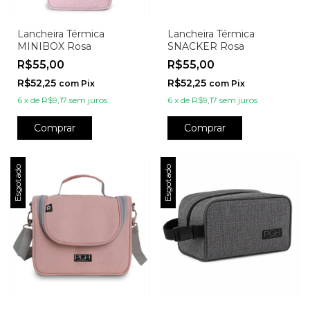
Lancheira Térmica
Lancheira Térmica
MINIBOX Rosa
SNACKER Rosa
R$55,00
R$55,00
R$52,25
R$52,25
com
Pix
com
Pix
6
x
de
R$9,17
sem juros
6
x
de
R$9,17
sem juros
Comprar
Comprar
Esgotado
Esgotado