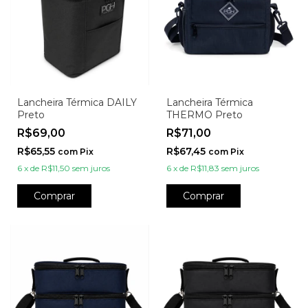
Lancheira Térmica DAILY
Lancheira Térmica
Preto
THERMO Preto
R$69,00
R$71,00
R$65,55
R$67,45
com
Pix
com
Pix
6
x
de
R$11,50
sem juros
6
x
de
R$11,83
sem juros
Comprar
Comprar