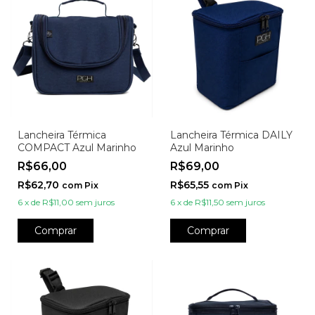
Lancheira Térmica
Lancheira Térmica DAILY
COMPACT Azul Marinho
Azul Marinho
R$66,00
R$69,00
R$62,70
R$65,55
com
Pix
com
Pix
6
x
de
R$11,00
sem juros
6
x
de
R$11,50
sem juros
Comprar
Comprar