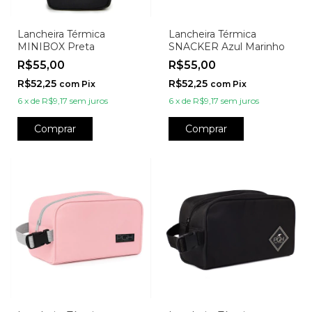
Lancheira Térmica
Lancheira Térmica
MINIBOX Preta
SNACKER Azul Marinho
R$55,00
R$55,00
R$52,25
R$52,25
com
Pix
com
Pix
6
x
de
R$9,17
sem juros
6
x
de
R$9,17
sem juros
Comprar
Comprar