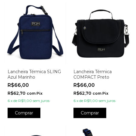
Lancheira Térmica SLING
Lancheira Térmica
Azul Marinho
COMPACT Preto
R$66,00
R$66,00
R$62,70
R$62,70
com
Pix
com
Pix
6
x
de
R$11,00
sem juros
6
x
de
R$11,00
sem juros
Comprar
Comprar