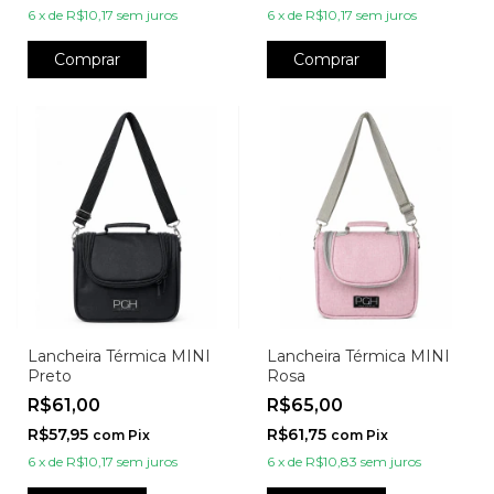
6
x
de
R$10,17
sem juros
6
x
de
R$10,17
sem juros
Comprar
Comprar
Lancheira Térmica MINI
Lancheira Térmica MINI
Preto
Rosa
R$61,00
R$65,00
R$57,95
R$61,75
com
Pix
com
Pix
6
x
de
R$10,17
sem juros
6
x
de
R$10,83
sem juros