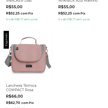
SNACKER Lilás
MINIBOX Azul Marinho
R$55,00
R$55,00
R$52,25
R$52,25
com
Pix
com
Pix
6
x
de
R$9,17
sem juros
6
x
de
R$9,17
sem juros
Esgotado
Lancheira Térmica
COMPACT Rosa
R$66,00
R$62,70
com
Pix