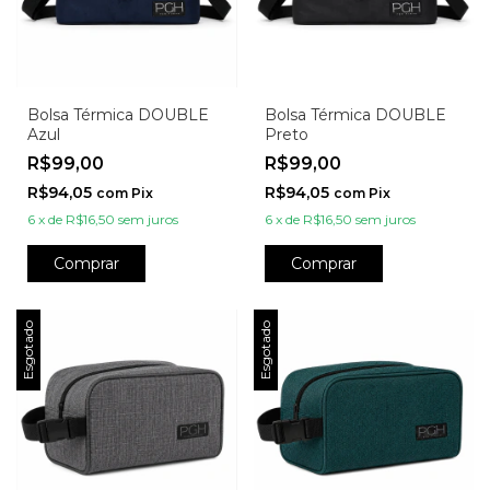
Bolsa Térmica DOUBLE
Bolsa Térmica DOUBLE
Azul
Preto
R$99,00
R$99,00
R$94,05
R$94,05
com
Pix
com
Pix
6
x
de
R$16,50
sem juros
6
x
de
R$16,50
sem juros
Comprar
Comprar
Esgotado
Esgotado