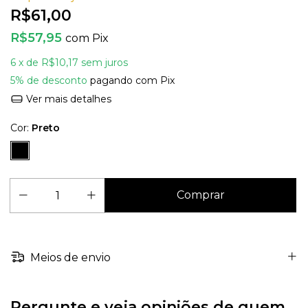
R$61,00
R$57,95
com
Pix
6
x de
R$10,17
sem juros
5% de desconto
pagando com Pix
Ver mais detalhes
Cor:
Preto
Meios de envio
Pergunte e veja opiniões de quem